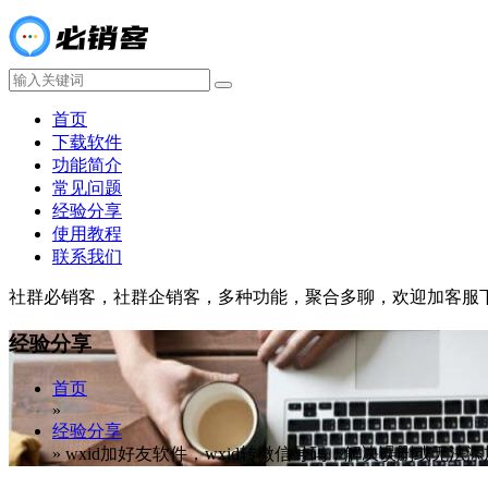
首页
下载软件
功能简介
常见问题
经验分享
使用教程
联系我们
社群必销客，社群企销客，多种功能，聚合多聊，欢迎加客服
经验分享
首页
»
经验分享
»
wxid加好友软件，wxid转微信号码，解决误删或无法