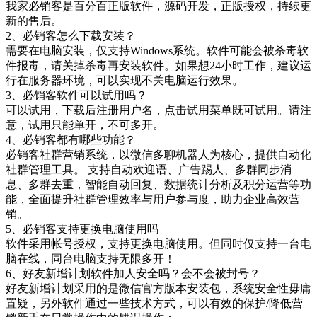
我家必销客是百分百正版软件，源码开发，正版授权，持续更
新的售后。
2、必销客怎么下载安装？
需要在电脑安装，仅支持Windows系统。软件可能会被杀毒软
件报毒，请关掉杀毒再安装软件。如果想24小时工作，建议运
行在服务器环境，可以实现不关电脑运行效果。
3、必销客软件可以试用吗？
可以试用，下载后注册用户名，点击试用菜单既可试用。请注
意，试用只能单开，不可多开。
4、必销客都有哪些功能？
必销客社群营销系统，以微信多聊机器人为核心，提供自动化
社群管理工具。 支持自动欢迎语、广告踢人、多群同步消
息、多群去重，智能自动回复、数据统计分析及积分运营等功
能，全面提升社群管理效率与用户参与度，助力企业高效营
销。
5、必销客支持更换电脑使用吗
软件采用帐号授权，支持更换电脑使用。但同时仅支持一台电
脑在线，同台电脑支持无限多开！
6、好友新增计划软件加人安全吗？会不会被封号？
好友新增计划采用的是微信官方版本安装包，系统安全性毋庸
置疑，另外软件通过一些技术方式，可以有效的保护/降低营