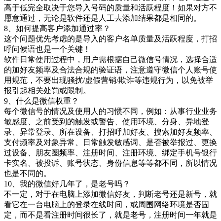
高于低完全取决于您导入号码的质量和活跃程度！如果对方不
愿意通过，无论是软件还是人工去添加结果都是相同的。
8、如何提高客户添加通过率？
这个问题优先考虑的是导入的客户名单质量及活跃程度，打招
呼问候语也是一个关键！
软件日常使用过程中，用户需根据自己微信号情况，选择合适
的加好友频率及合法合规的验证语，注意遵守微信个人账号使
用规范，不要出现骚扰/虚假营销/欺诈等违规行为，以免被举
报引起相关处罚或限制。
9、什么是微信权重？
每个微信号的情况及使用人的习惯不同，例如：从事行业业务
敏感度、之前受到的触发或警告、使用环境、分身、异地登
录、异常登录、所在设备、打招呼加好友、搜索加好友频率、
支付频率及对象异常、日常触发敏感词、是否被举报过、更换
过设备、朋友圈频率、注册时间、注册环境、绑定手机号银行
卡实名、被投诉、账号状态、身份信息等等都不同，所以情况
也是不同的。
10、我的微信好几年了，是老号吗？
不一定，对于在电脑上添加微信好友，判断老号还是新号，就
看它在一台电脑上的登录在线时间，或周围网络环境是否固
定，而不是看注册时间很长了，就是老号，注册时间一年就是