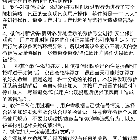
销新手在日常操作中的错误操作：
1、软件对微信搜索、添加的好友时间及过程行为进行了安全
随机策略，真正的去实现真实用户操作，软件就是一个“真人”
在进行操作。避免固定时间固定过程的异常行为造成警告/惩
罚。
2、微信对新设备/新网络/异地登录的微信号会进行“安全保护
观察”，用户在此时间段内的任何正常操作都可能被判定为“使
用行为或设备网络环境异常”。所以对新设备登录不满7天的微
微信号应谨慎操作，尽量避免避免/降低因用户操作失误因此
被限制。
3、一些其他软件添加好友，即使微信团队给出的注意提醒“打
招呼过于频繁”后，仍然会继续添加，虽然当天可能增加添加
的好友数量，但是这是一种十分危险的操作。本软件发现微信
团队给出提醒后，会自动停止加人，并按用户设置的休眠时间
停止加人，尽量避免/降低用户出现提醒后仍然顶风而上造成
的警告/惩罚。
4、软件日常使用过程中，用户需根据自己微信号情况，选择
合适的加好友频率及合法合规的验证语，注意遵守微信个人账
号使用规范，不要出现骚扰/虚假营销/欺诈等违规行为，以免
被举报引起相关处罚或限制。
7、微信加人一定会通过好友吗？
这个添加的次数和客户是否通过没有任何的关系，客户通过率