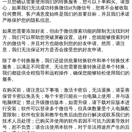
一旦您确认需要使用我们的转换服务，您可以下单购买。请放
心，如果我们无法成功转换微信id为微信号，您将不会被收取
任何费用。客户满意度始终是我们的首要目标，并且我们承诺
严格保护您的隐私信息。
如果您需要添加好友，但由于微信搜索功能的限制无法找到对
方，我们可以帮助您突破屏蔽设置。这样，您就能够搜索到对
方的微信号，并且对方也能收到您的好友申请。然而，请注
意，我们无法保证对方是否会接受您的好友申请。
除了单个转换服务，我们还提供批量转换软件和单个转换技术
服务，以满足不同需求。无论您需要批量转换还是单个转换，
我们都提供全程指导和远程操作，确保您能够轻松使用我们的
服务。
在购买前，请注意以下事项：激活卡密后，无法退换，请妥善
保管卡密以免丢失；每个卡密只能在一台电脑上使用，并与该
电脑绑定；禁止升级微信版本，如需升级，请下载对应版本进
行安装；软件可以登录多个微信号，但具体数量受个人电脑配
置限制；软件包安装和教学包售后由您自行解决或联系我们的
技术人员处理；已购买并使用的软件若因不可抗力因素导致封
号，恕不负责；请合法使用本软件，对于非法用途所产生的后