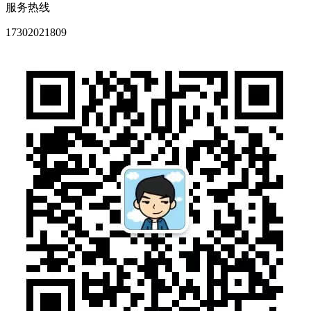
服务热线
17302021809