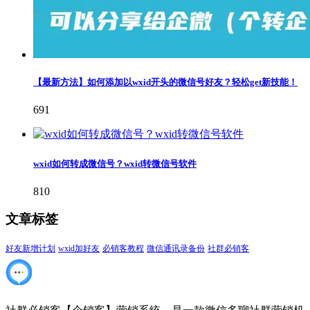
【最新方法】如何添加以wxid开头的微信号好友？轻松get新技能！
691
wxid如何转成微信号？wxid转微信号软件
810
文章标签
好友新增计划
wxid加好友
必销客教程
微信通讯录备份
社群必销客